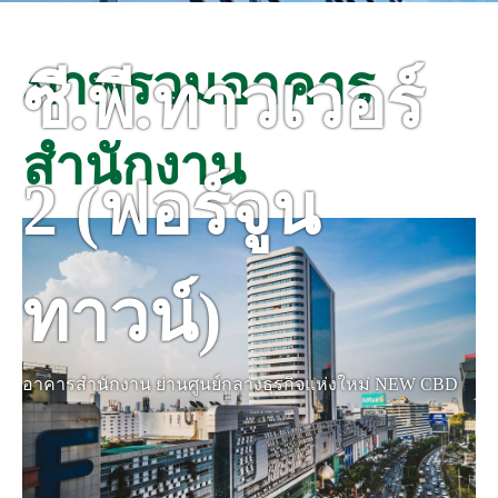
ภาพรวมอาคาร
ซี.พี.ทาวเวอร์
สำนักงาน
2
(ฟอร์จูน
ทาวน์)
อาคารสำนักงาน ย่านศูนย์กลางธุรกิจแห่งใหม่ NEW CBD