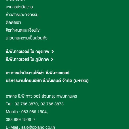
อาคารสำนักงาน
ข่าวสารและกิจกรรม
ติดต่อเรา
ข้อกำหนดและเงื่อนไข
นโยบายความเป็นส่วนตัว
ซี.พี.ทาวเวอร์ ใน กรุงเทพ
ซี.พี.ทาวเวอร์ ใน ภูมิภาค
ซี.พี.ทาวเวอร์ 1 (สีลม)
ซี.พี.ทาวเวอร์ 2 (ฟอร์จูนทาวน์)
ซี.พี.ทาวเวอร์ พิษณุโลก
อาคารสำนักงานให้เช่า ซี.พี.ทาวเวอร์
ซี.พี.ทาวเวอร์ 3 (พญาไท)
ซี.พี.ทาวเวอร์ ขอนแก่น 1
บริหารงานโดยบริษัท ซี.พี.แลนด์ จำกัด (มหาชน)
ซี.พี.ทาวเวอร์ นอร์ธปาร์ค
ซี.พี.ทาวเวอร์ ขอนแก่น 2
ซี.พี.ทาวเวอร์ ขอนแก่น 3
อาคาร ซี.พี.ทาวเวอร์ ส่วนกรุงเทพมหานคร
ซี.พี.ทาวเวอร์ นครราชสีมา
Tel :
02 766 3870
,
02 766 3873
ซี.พี.ทาวเวอร์ อุดรธานี
Mobile :
083 989 1504
,
ซี.พี.ทาวเวอร์ สุราษฎร์ธานี
083 989 1506-7
ซี.พี.ทาวเวอร์ นครศรีธรรมราช
E-Mail :
sale@cpland.co.th