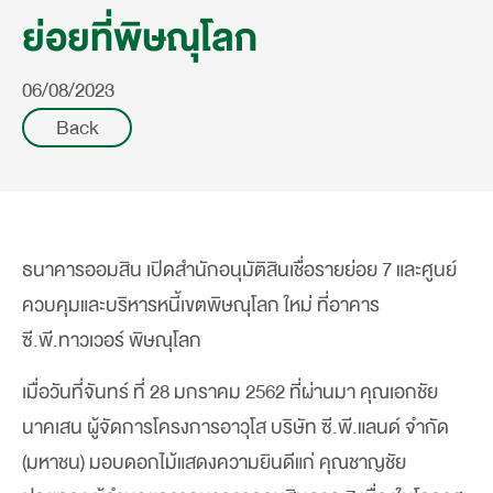
ซี.พี.ทาวเวอร์ สุราษฎร์ธานี
ย่อยที่พิษณุโลก
ซี.พี.ทาวเวอร์ นครศรีธรรมราช
06/08/2023
ซี.พี.ทาวเวอร์ หาดใหญ่
Back
ธนาคารออมสิน เปิดสำนักอนุมัติสินเชื่อรายย่อย 7 และศูนย์
ควบคุมและบริหารหนี้เขตพิษณุโลก ใหม่ ที่อาคาร
ซี.พี.ทาวเวอร์ พิษณุโลก
เมื่อวันที่จันทร์ ที่ 28 มกราคม 2562 ที่ผ่านมา คุณเอกชัย
นาคเสน ผู้จัดการโครงการอาวุโส บริษัท ซี.พี.แลนด์ จำกัด
(มหาชน) มอบดอกไม้แสดงความยินดีแก่ คุณชาญชัย